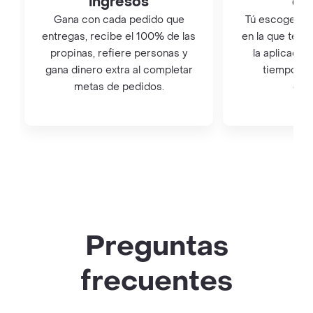
ingresos
qu
Gana con cada pedido que
Tú escoges el 
entregas, recibe el 100% de las
en la que te q
propinas, refiere personas y
la aplicación
gana dinero extra al completar
tiempo co
metas de pedidos.
con
Preguntas
frecuentes