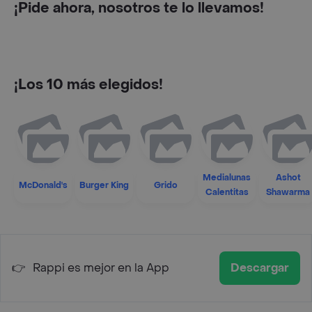
¡Pide ahora, nosotros te lo llevamos!
¡Los 10 más elegidos!
Medialunas
Ashot
McDonald's
Burger King
Grido
Calentitas
Shawarma
👉
Rappi es mejor en la App
Descargar