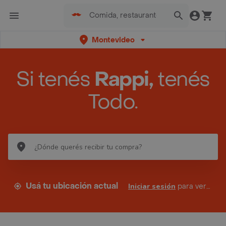
Montevideo
Si tenés
Rappi,
tenés
Todo.
Usá tu ubicación actual
Iniciar sesión
para ver tus direcciones