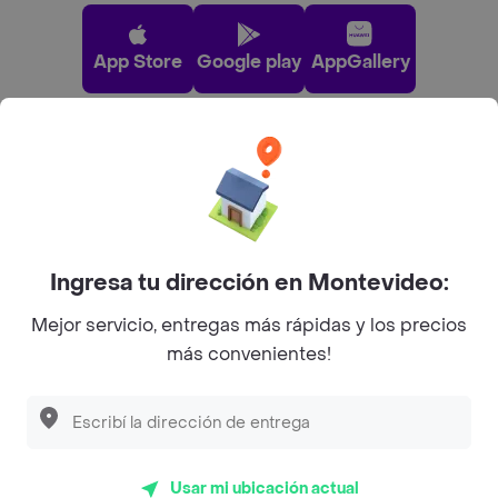
App Store
Google play
AppGallery
Pide tu comida favorita cerca de ti
Categorías
Ingresa tu dirección en Montevideo:
Unite a Rappi
Mejor servicio, entregas más rápidas y los precios
más convenientes!
Sobre Rappi
Descubre las
PROMOCIONES
que tenemos
para ti
Facebook
Twitter
Instagram
En esta página web usamos
cookies
para asegurarnos que
Usar mi ubicación actual
Ok
©
2026
Rappi Inc. All rights reserved.