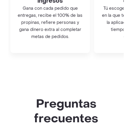
ingresos
qu
Gana con cada pedido que
Tú escoges el 
entregas, recibe el 100% de las
en la que te q
propinas, refiere personas y
la aplicación
gana dinero extra al completar
tiempo co
metas de pedidos.
con
Preguntas
frecuentes