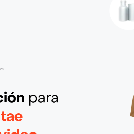
deo
ción
para
itae