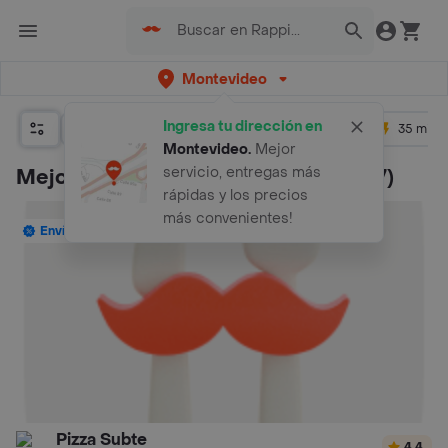
Montevideo
Ingresa tu dirección en
Relevancia
Promos
+ 4.5
35 mins
Montevideo
.
Mejor
servicio, entregas más
Mejores 7 restaurantes de Chivitos
(7)
rápidas y los precios
más convenientes!
Envío Gratis: Aplican TyC
Pizza Subte
4.4