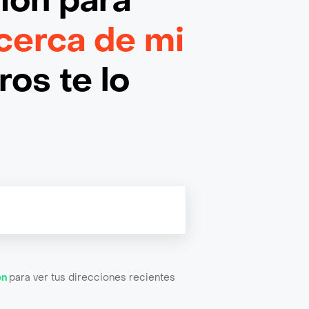
ción
para
cerca de mi
os te lo
ón
para ver tus direcciones recientes