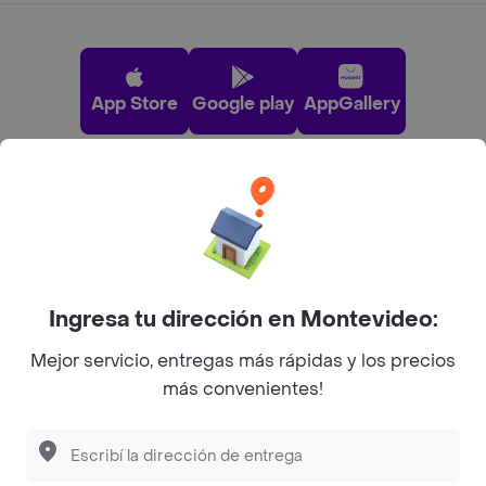
App Store
Google play
AppGallery
Pide tu comida favorita cerca de ti
Categorías
Ingresa tu dirección en Montevideo:
Unite a Rappi
Mejor servicio, entregas más rápidas y los precios
más convenientes!
Sobre Rappi
Descubre las
PROMOCIONES
que tenemos
para ti
Facebook
Twitter
Instagram