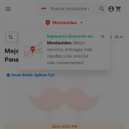
Montevideo
Ingresa tu dirección en
Relevancia
Promos
+ 4.5
35 mins
Montevideo
.
Mejor
servicio, entregas más
Mejores 65 restaurantes de
rápidas y los precios
Panadería
(30)
más convenientes!
Envío Gratis: Aplican TyC
Abre 12:00 PM