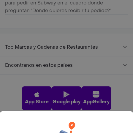
para pedir en Subway en el cuadro donde
preguntan "Donde quieres recibir tu pedido?"
Top Marcas y Cadenas de Restaurantes
Encontranos en estos países
App Store
Google play
AppGallery
Pide tu comida favorita cerca de ti