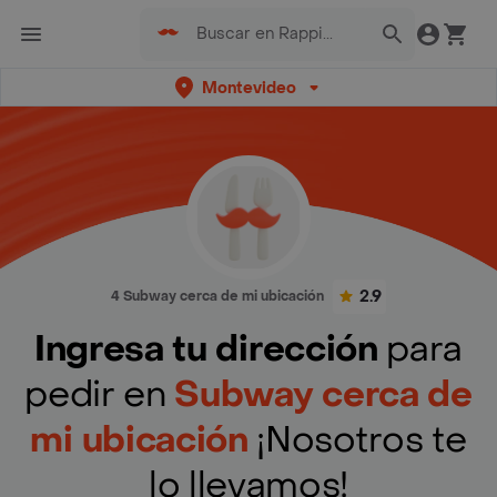
Montevideo
2.9
4 Subway cerca de mi ubicación
Ingresa tu dirección
para
pedir en
Subway cerca de
mi ubicación
¡Nosotros te
lo llevamos!