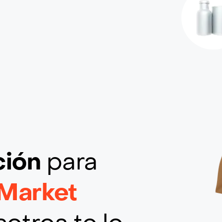
ción
para
 Market