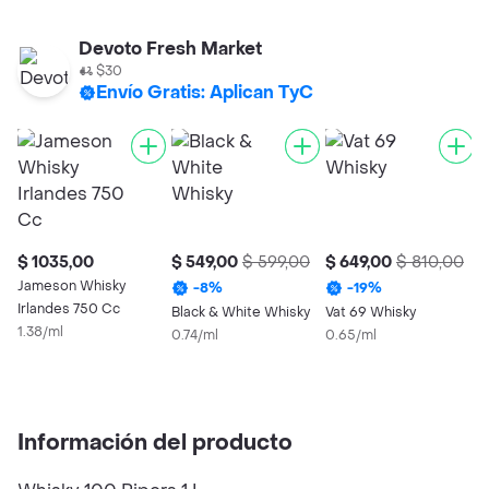
Devoto Fresh Market
$30
Envío Gratis: Aplican TyC
$ 1035,00
$ 549,00
$ 599,00
$ 649,00
$ 810,00
$
Jameson Whisky
-
8
%
-
19
%
Irlandes 750 Cc
Black & White Whisky
Vat 69 Whisky
W
1.38/ml
0.74/ml
0.65/ml
W
S
0
Información del producto