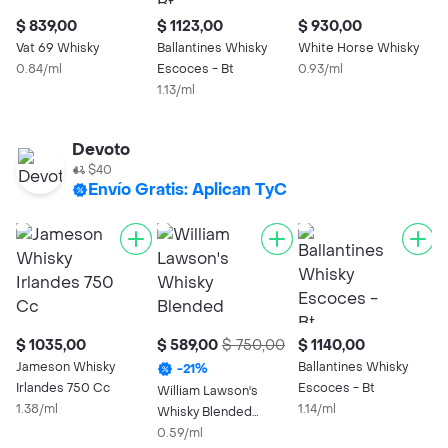
$ 839,00
$ 1123,00
$ 930,00
$
Vat 69 Whisky
Ballantines Whisky
White Horse Whisky
S
0.84/ml
Escoces - Bt
0.93/ml
0
1.13/ml
Devoto
$40
Envío Gratis: Aplican TyC
$ 1035,00
$ 589,00
$ 750,00
$ 1140,00
$
Jameson Whisky
Ballantines Whisky
J
-
21
%
Irlandes 750 Cc
Escoces - Bt
I
William Lawson's
1.38/ml
1.14/ml
1
Whisky Blended
Scotch
0.59/ml