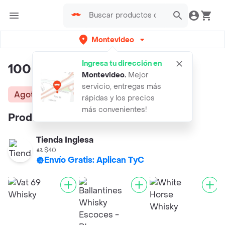
Montevideo
Ingresa tu dirección en
100 Pipers Whisky
Montevideo
.
Mejor
servicio, entregas más
Agotado
rápidas y los precios
más convenientes!
Productos similares:
Tienda Inglesa
$40
Envío Gratis: Aplican TyC