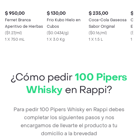
$ 950,00
$ 130,00
$ 235,00
$ 1
Fernet Branca
Frio Kubo Hielo en
Coca-Cola Gaseosa
Cha
Aperitivo de Hierbas
Cubos
Sabor Original
Esp
(
$1.27/ml
)
(
$0.0434/g
)
(
$0.16/ml
)
(
$1.
1 X 750 mL
1 X 3.0 Kg
1 X 1.5 L
1 X
¿Cómo pedir
100 Pipers
Whisky
en Rappi?
Para pedir 100 Pipers Whisky en Rappi debes
completar los siguientes pasos y nos
encargamos de llevarte el producto a tu
domicilio a la brevedad