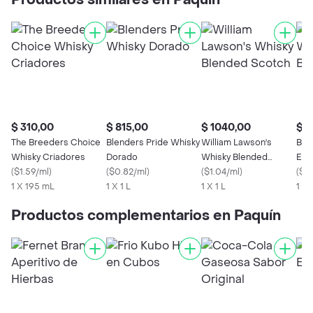
Productos similares en Paquín
$ 310,00
$ 815,00
$ 1040,00
$ 1
The Breeders Choice
Blenders Pride Whisky
William Lawson's
Bla
Whisky Criadores
Dorado
Whisky Blended
Esc
(
$1.59/ml
)
(
$0.82/ml
)
Scotch
(
$1.04/ml
)
(
$1.
1 X 195 mL
1 X 1 L
1 X 1 L
1 X 
Productos complementarios en Paquín