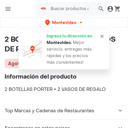
Montevideo
Ingresa tu dirección en
2 BOTELLAS PORTER + 2 VASOS
Montevideo
.
Mejor
DE REGALO
servicio, entregas más
rápidas y los precios
más convenientes!
Agotado
Información del producto
2 BOTELLAS PORTER + 2 VASOS DE REGALO
Top Marcas y Cadenas de Restaurantes