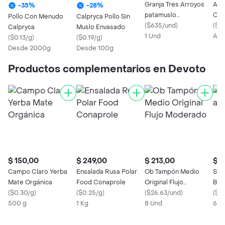
Granja Tres Arroyos
Ave
-
35
%
-
28
%
patamuslo
Cor
Pollo Con Menudo
Calpryca Pollo Sin
deshuesado
(
$635/und
)
(
$0
Calpryca
Muslo Envasado
1 Und
Apr
(
$0.13/g
)
(
$0.19/g
)
Desde 2000g
Desde 100g
Productos complementarios en Devoto
$ 150,00
$ 249,00
$ 213,00
$ 2
Campo Claro Yerba
Ensalada Rusa Polar
Ob Tampón Medio
Sad
Mate Orgánica
Food Conaprole
Original Flujo
Bol
(
$0.30/g
)
(
$0.25/g
)
Moderado
(
$26.63/und
)
(
$0
500 g
1 Kg
8 Und
600