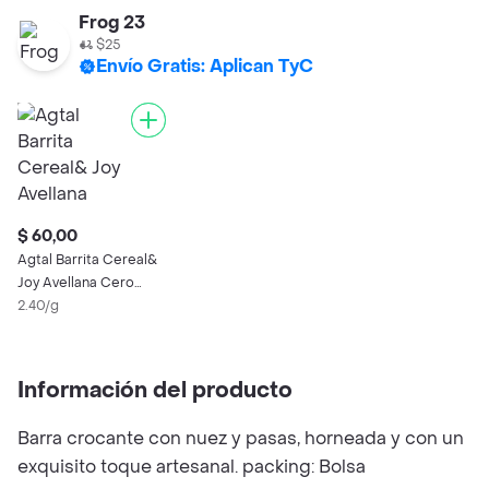
Frog 23
$25
Envío Gratis: Aplican TyC
$ 60,00
Agtal Barrita Cereal&
Joy Avellana Cero
Azucar 25 G
2.40/g
Información del producto
Barra crocante con nuez y pasas, horneada y con un
exquisito toque artesanal. packing: Bolsa