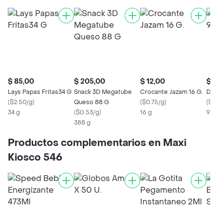
$ 85,00
$ 205,00
$ 12,00
$ 2
Lays Papas Fritas34 G
Snack 3D Megatube
Crocante Jazam 16 G.
Dor
(
$2.50/g
)
Queso 88 G
(
$0.75/g
)
(
$2.
34 g
(
$0.53/g
)
16 g
95 
388 g
Productos complementarios en Maxi
Kiosco 546