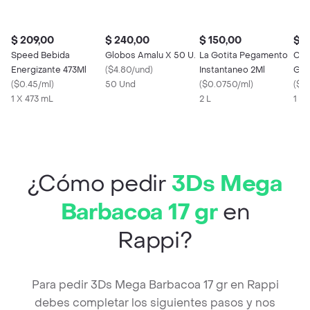
$ 209,00
$ 240,00
$ 150,00
$ 1
Speed Bebida
Globos Amalu X 50 U.
La Gotita Pegamento
Coc
Energizante 473Ml
(
$4.80/und
)
Instantaneo 2Ml
Gas
(
$0.45/ml
)
50 Und
(
$0.0750/ml
)
Orig
(
$0.
1 X 473 mL
2 L
1 X
¿Cómo pedir
3Ds Mega
Barbacoa 17 gr
en
Rappi?
Para pedir 3Ds Mega Barbacoa 17 gr en Rappi
debes completar los siguientes pasos y nos