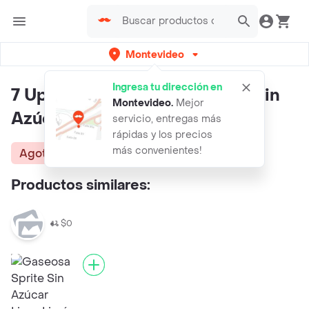
Montevideo
Ingresa tu dirección en
7 Up Refresco De Lima Limón Sin
Montevideo
.
Mejor
Azúcar En Lata
servicio, entregas más
rápidas y los precios
más convenientes!
Agotado
Productos similares:
$0