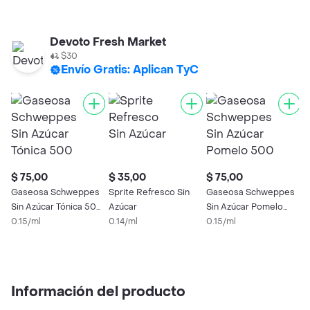
Devoto Fresh Market
$30
Envío Gratis: Aplican TyC
$ 75,00
$ 35,00
$ 75,00
$
Gaseosa Schweppes
Sprite Refresco Sin
Gaseosa Schweppes
S
Sin Azúcar Tónica 500
Azúcar
Sin Azúcar Pomelo
a
Ml
0.15/ml
0.14/ml
500 Ml
0.15/ml
R
0
Información del producto