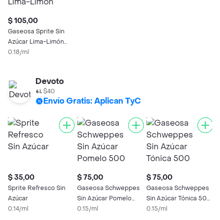
$ 105,00
Gaseosa Sprite Sin
Azúcar Lima-Limón
600 Ml
0.18/ml
Devoto
$40
Envío Gratis: Aplican TyC
$ 35,00
$ 75,00
$ 75,00
$
Sprite Refresco Sin
Gaseosa Schweppes
Gaseosa Schweppes
G
Azúcar
Sin Azúcar Pomelo
Sin Azúcar Tónica 500
A
0.14/ml
500 Ml
0.15/ml
Ml
0.15/ml
6
0