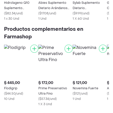
Hidrolageno Q10
Abies Suplemento
Sylab Suplemento
Goo
Suplemento
Dietario Arándanos
Dietario
Col
Vitamínico
(
$82.34/und
)
Forte
(
$1708/und
)
Multivitamínico
(
$9.99/und
)
(
$17
1 x 30 Und
1 Und
1 X 60 Und
1 x
Productos complementarios en
Farmashop
$ 445,00
$ 172,00
$ 121,00
$ 2
Flodigrip
Prime Preservativo
Novemina Fuerte
Act
(
$44.50/und
)
Ultra Fino
(
$121/und
)
(
$27
10 Und
(
$57.34/und
)
1 Und
1 X
1 X 3 Und