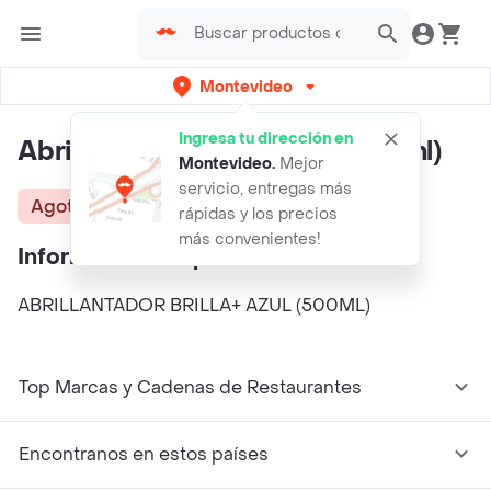
Montevideo
Ingresa tu dirección en
Abrillantador Brilla+ Azul (500ml)
Montevideo
.
Mejor
servicio, entregas más
Agotado
rápidas y los precios
más convenientes!
Información del producto
ABRILLANTADOR BRILLA+ AZUL (500ML)
Top Marcas y Cadenas de Restaurantes
Encontranos en estos países