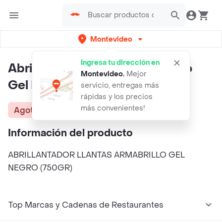
Montevideo
Ingresa tu dirección en
Abrillantador Llantas Armabrillo
Montevideo
.
Mejor
Gel Negro (750gr)
servicio, entregas más
rápidas y los precios
más convenientes!
Agotado
Información del producto
ABRILLANTADOR LLANTAS ARMABRILLO GEL
NEGRO (750GR)
Top Marcas y Cadenas de Restaurantes