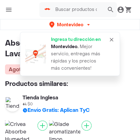
Montevideo
Ingresa tu dirección en
Absorbe Humedad Fragance
Montevideo
.
Mejor
Lavanda
servicio, entregas más
rápidas y los precios
más convenientes!
Agotado
Productos similares:
Tienda Inglesa
$0
Envío Gratis: Aplican TyC