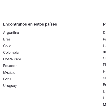
Encontranos en estos países
P
Argentina
D
Brasil
P
Chile
H
m
Colombia
C
Costa Rica
P
Ecuador
H
México
S
Perú
E
Uruguay
D
H
M