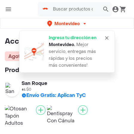
Montevideo
Ingresa tu dirección en
Accu Chek Tiras Performa
Montevideo
.
Mejor
servicio, entregas más
Agotado
rápidas y los precios
más convenientes!
Productos similares:
San Roque
$0
Envío Gratis: Aplican TyC