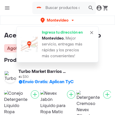
Montevideo
Ingresa tu dirección en
Ace Detergente Liquído Clásico
Montevideo
.
Mejor
servicio, entregas más
Agotado
rápidas y los precios
más convenientes!
Productos similares:
Turbo Market Barrios Amorin
$30
Envío Gratis: Aplican TyC