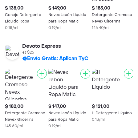
$ 138,00
$ 149,00
$ 183,00
Conejo Detergente
Nevex Jabón Líquido
Detergente Cremoso
Líquido Ropa
para Ropa Matic
Nevex Glicerina
0.18/ml
0.19/ml
146.40/ml
Devoto Express
$25
Envío Gratis: Aplican TyC
$ 182,00
$ 147,00
$ 121,00
$
Detergente Cremoso
Nevex Jabón Líquido
H Detergente Líquido
D
Nevex Glicerina
para Ropa Matic
0.13/ml
D
145.60/ml
0.19/ml
0