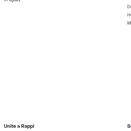
D
H
M
Unite a Rappi
S