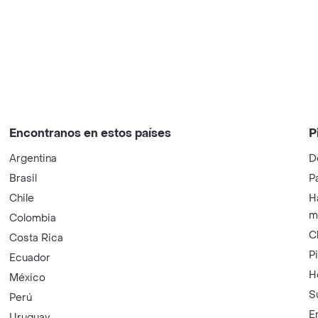
Encontranos en estos países
P
Argentina
D
Brasil
P
Chile
H
m
Colombia
C
Costa Rica
P
Ecuador
H
México
S
Perú
E
Uruguay