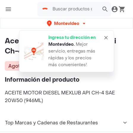
Montevideo
Ingresa tu dirección en
Aceite Motor Diesel Mexlub Api
Montevideo
.
Mejor
Ch-4 Sae 20w50 (946ml)
servicio, entregas más
rápidas y los precios
más convenientes!
Agotado
Información del producto
ACEITE MOTOR DIESEL MEXLUB API CH-4 SAE
20W50 (946ML)
Top Marcas y Cadenas de Restaurantes