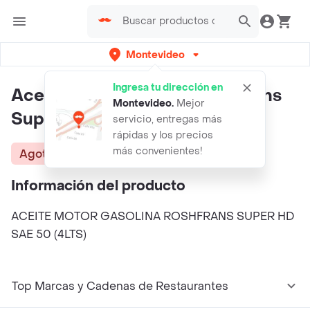
Montevideo
Ingresa tu dirección en
Aceite Motor Gasolina Roshfrans
Montevideo
.
Mejor
Super Hd Sae 50 (4lts)
servicio, entregas más
rápidas y los precios
más convenientes!
Agotado
Información del producto
ACEITE MOTOR GASOLINA ROSHFRANS SUPER HD
SAE 50 (4LTS)
Top Marcas y Cadenas de Restaurantes