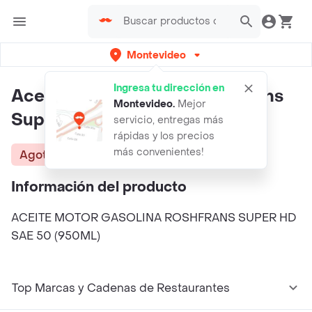
Montevideo
Ingresa tu dirección en
Aceite Motor Gasolina Roshfrans
Montevideo
.
Mejor
Super Hd Sae 50 (950ml)
servicio, entregas más
rápidas y los precios
más convenientes!
Agotado
Información del producto
ACEITE MOTOR GASOLINA ROSHFRANS SUPER HD
SAE 50 (950ML)
Top Marcas y Cadenas de Restaurantes