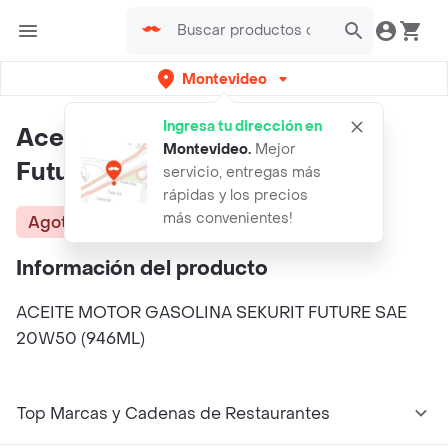
Montevideo
Ingresa tu dirección en
Aceite Motor Gasolina Sekurit
Montevideo
.
Mejor
Future Sae 20w50 (946ml)
servicio, entregas más
rápidas y los precios
más convenientes!
Agotado
Información del producto
ACEITE MOTOR GASOLINA SEKURIT FUTURE SAE
20W50 (946ML)
Top Marcas y Cadenas de Restaurantes