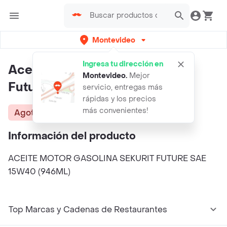
Montevideo
Ingresa tu dirección en
Aceite Motor Gasolina Sekurit
Montevideo
.
Mejor
Future Sae 15w40 (946ml)
servicio, entregas más
rápidas y los precios
más convenientes!
Agotado
Información del producto
ACEITE MOTOR GASOLINA SEKURIT FUTURE SAE
15W40 (946ML)
Top Marcas y Cadenas de Restaurantes