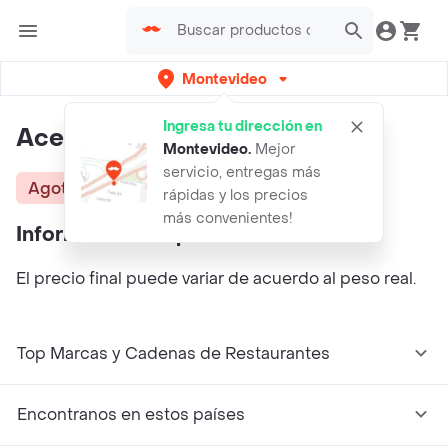
Montevideo
Ingresa tu dirección en
Aceitunas Sin Carozo Suelta
Montevideo
.
Mejor
servicio, entregas más
Agotado
rápidas y los precios
más convenientes!
Información del producto
El precio final puede variar de acuerdo al peso real.
Top Marcas y Cadenas de Restaurantes
Encontranos en estos países