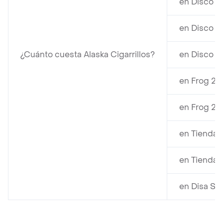
en Disco c
en Disco c
¿Cuánto cuesta Alaska Cigarrillos?
en Disco F
en Frog 23
en Frog 23
en Tienda 
en Tienda 
en Disa Sh