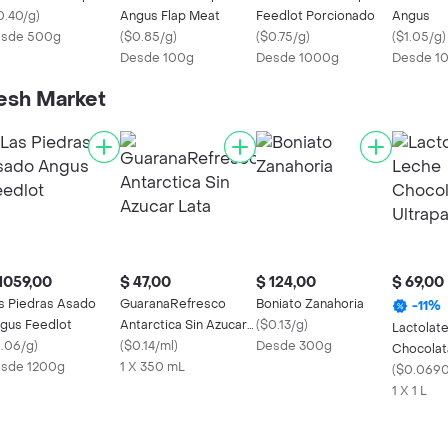
0.40/g
)
Angus Flap Meat
Feedlot Porcionado
Angus
sde 500g
(
$0.85/g
)
(
$0.75/g
)
(
$1.05/g
)
Desde 100g
Desde 1000g
Desde 1
esh Market
1059,00
$ 47,00
$ 124,00
$ 69,00
s Piedras Asado
GuaranaRefresco
Boniato Zanahoria
-
11
%
gus Feedlot
Antarctica Sin Azucar
(
$0.13/g
)
Lactolat
1.06/g
)
Lata
(
$0.14/ml
)
Desde 300g
Chocolat
sde 1200g
1 X 350 mL
Ultrapas
(
$0.0690
1 X 1 L