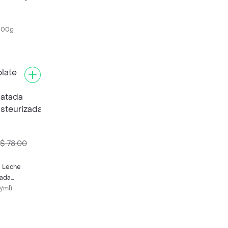
000g
$ 78,00
e Leche
ada
teurizada
/ml
)