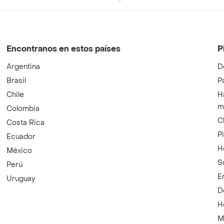
Encontranos en estos países
P
Argentina
D
Brasil
P
Chile
H
m
Colombia
C
Costa Rica
P
Ecuador
H
México
S
Perú
E
Uruguay
D
H
M