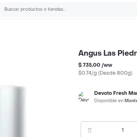
Angus Las Piedr
$ 735,00
/
ww
$0.74/g
(
Desde 800g
)
Devoto Fresh Ma
Disponible en
Mont
1