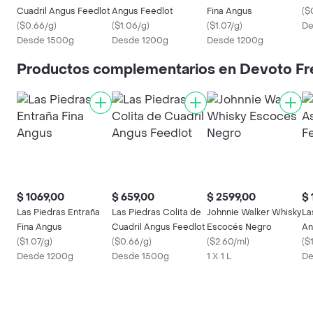
Cuadril Angus Feedlot
Angus Feedlot
Fina Angus
(
$
(
$0.66/g
)
(
$1.06/g
)
(
$1.07/g
)
De
Desde 1500g
Desde 1200g
Desde 1200g
Productos complementarios en Devoto Fr
$ 1069,00
$ 659,00
$ 2599,00
$ 
Las Piedras Entraña
Las Piedras Colita de
Johnnie Walker Whisky
La
Fina Angus
Cuadril Angus Feedlot
Escocés Negro
An
(
$1.07/g
)
(
$0.66/g
)
(
$2.60/ml
)
(
$
Desde 1200g
Desde 1500g
1 X 1 L
De