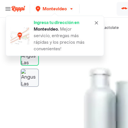
Montevideo
Ingresa tu dirección en
Búsquedas relacionadas:
Res
,
Johnnie Walker
,
Guarana
,
Lactolate
Montevideo
.
Mejor
servicio, entregas más
Rappi
angus las piedras carne flank steak
rápidas y los precios más
convenientes!