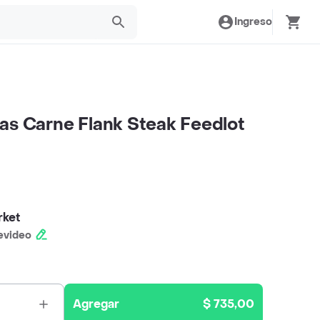
Ingreso
as Carne Flank Steak Feedlot
rket
evideo
Agregar
$ 735,00