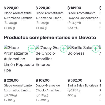
$ 228,00
$ 228,00
$ 149,00
$ 1
Glade Aromatizante
Glade Aromatizante
Glade Aromatizante
Gla
Automático Lavanda
Automatico Limón
Lavanda Concentrado
Euc
(
$2.08/g
)
Repuesto Ppa
(
$2.08/g
)
(
$1.49/ml
)
Con
(
$1.
1 x 110 g
1 x 110 g
100 mL
100
Productos complementarios en Devoto
$ 228,00
$ 109,00
$ 382,00
$ 7
Glade Aromatizante
D'aucy Granos de
Barilla Salsa Boloñesa
Bel
Automatico Limón
Choclo Amarillos
(
$0.96/g
)
Rub
Repuesto Ppa
(
$2.08/g
)
Enteros
(
$0.37/g
)
400 g
(
$0.
1 x 110 g
1 X 300 g
500