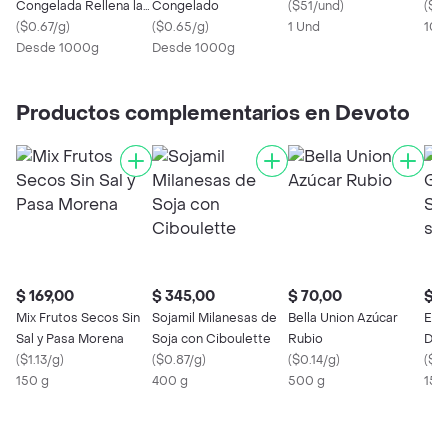
Congelada Rellena la
Congelado
(
$51/und
)
(
$0
Abuelita AV
(
$0.67/g
)
(
$0.65/g
)
1 Und
100
Desde 1000g
Desde 1000g
Productos complementarios en Devoto
$ 169,00
$ 345,00
$ 70,00
$ 1
Mix Frutos Secos Sin
Sojamil Milanesas de
Bella Union Azúcar
El T
Sal y Pasa Morena
Soja con Ciboulette
Rubio
Dulc
(
$1.13/g
)
(
$0.87/g
)
(
$0.14/g
)
sin
(
$0
150 g
400 g
500 g
150