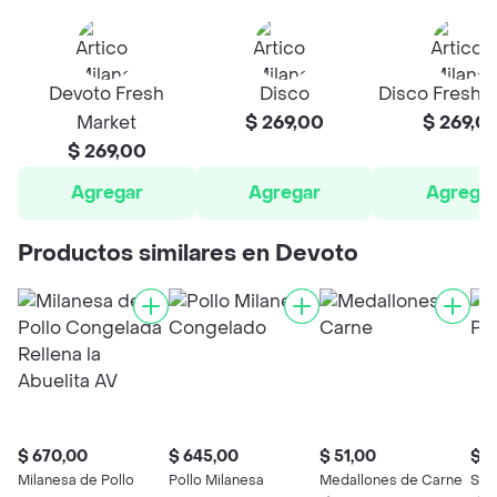
Devoto Fresh
Disco
Disco Fresh 
Market
$ 269,00
$ 269,0
$ 269,00
Agregar
Agregar
Agrega
Productos similares en Devoto
$ 670,00
$ 645,00
$ 51,00
$ 3
Milanesa de Pollo
Pollo Milanesa
Medallones de Carne
Sea