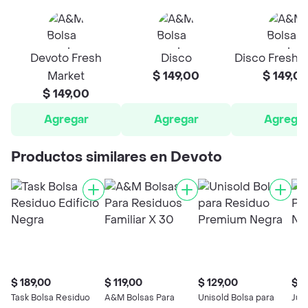
Devoto Fresh
Disco
Disco Fresh 
Market
$ 149,00
$ 149,0
$ 149,00
Agregar
Agregar
Agrega
Productos similares en Devoto
$ 189,00
$ 119,00
$ 129,00
$ 
Task Bolsa Residuo
A&M Bolsas Para
Unisold Bolsa para
Jupi