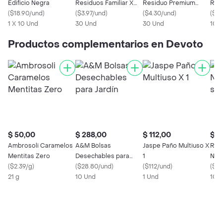
Edificio Negra
Residuos Familiar X
Residuo Premium
Res
(
$18.90/und
)
30
(
$3.97/und
)
Negra
(
$4.30/und
)
(
$2
1 X 10 Und
30 Und
30 Und
10 
Productos complementarios en Devoto
$ 50,00
$ 288,00
$ 112,00
$ 1
Ambrosoli Caramelos
A&M Bolsas
Jaspe Paño Multiuso X
Rio 
Mentitas Zero
Desechables para
1
Nue
(
$2.39/g
)
Jardín
(
$28.80/und
)
(
$112/und
)
Sal
(
$1.
21 g
10 Und
1 Und
100