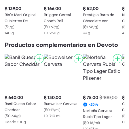
$ 139,00
$ 166,00
$ 52,00
$ 6
Bib´s Maní Original
Briiggen Cereal
Prestígio Barra de
Neu
Cubiertos De
Choc'n Roll
Chocolate con
Cho
Chocolate
(
$1/g
)
(
$0.67/g
)
Relleno de Coco
(
$1.58/g
)
Cro
(
$1.
140 g
1 X 250 g
33 g
40 
Productos complementarios en Devoto
$ 640,00
$ 130,00
$ 75,00
$ 100,00
$ 7
Banil Queso Sabor
Budweiser Cerveza
Con
-
25
%
Cheddar
(
$0.19/ml
)
Sem
Norteña Cerveza
(
$0.64/g
)
1 X 710 mL
(
$0.
Rubia Tipo Lager
Desde 100g
Des
Estilo Pilsener
(
$0.16/ml
)