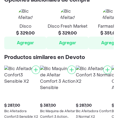
Opciones adicionales de compra
Disco
Disco Fresh Market
Farmash
$ 329,00
$ 329,00
$ 351,0
Agregar
Agregar
Agrega
Productos similares en Devoto
$ 287,00
$ 387,00
$ 287,00
$ 3
Bic Afeitadora
Bic Maquina de Afeitar
Bic Afeitadora Confort
Bic
Confort3 Sensible X2
Comfort 3 Action
3 Normal X2
Con