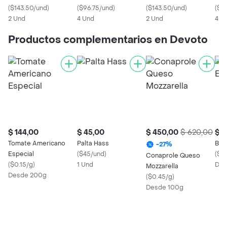
(
$143.50/und
)
Sensible
(
$96.75/und
)
(
$143.50/und
)
Nor
(
$9
2 Und
4 Und
2 Und
4 U
Productos complementarios en Devoto
$ 144,00
$ 45,00
$ 450,00
$ 620,00
$ 1
Tomate Americano
Palta Hass
Ban
-
27
%
Especial
(
$45/und
)
(
$0.
Conaprole Queso
(
$0.15/g
)
1 Und
Des
Mozzarella
Desde 200g
(
$0.45/g
)
Desde 100g