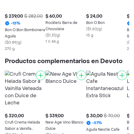
$ 239,00
$ 282,00
$ 60,00
$ 24,00
$ 2
Rocklets Barra de
Bon O Bon
-
15
%
Chocolate
(
$1.60/g
)
Bon O Bon Bombonera
Bon
(
$1.37/g
)
15 g
Aguila
Sur
1 X 44 g
(
$0.89/g
)
(
$0
270 g
255
Productos complementarios en Devoto
$ 320,00
$ 339,00
$ 30,00
$ 70,00
$ 6
Crufi Crema Helada
New Age Vino Blanco
Bla
-
57
%
Sabor a Vainilla
Dulce
Ent
Aguila Nestle Cafe