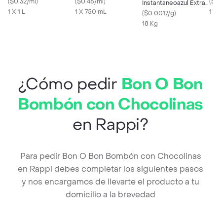
Veteada con Dulce de
(
$0.32/ml
)
(
$0.46/ml
)
Líq
(
$0
Instantaneoazul Extra
Leche
1 X 1 L
1 X 750 mL
1 X 
Stick
(
$0.0017/g
)
18 Kg
¿Cómo pedir
Bon O Bon
Bombón con Chocolinas
en Rappi?
Para pedir Bon O Bon Bombón con Chocolinas
en Rappi debes completar los siguientes pasos
y nos encargamos de llevarte el producto a tu
domicilio a la brevedad