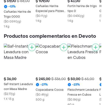
$ 59,00
$ 68,00
$ 109,00
$ 43,00
$ 1
Cañuelas Harina
Fortin harina de trigo
Har
-
13
%
Especial para Pizzas
tipo 0
Cañ
Cañuelas Harina de
Caseras con Levadura
(
$0.11/g
)
(
$0.0430/g
)
(
$0.
Trigo 0000
1 Kg
1 Kg
1 Kg
(
$0.0590/g
)
1 Kg
Productos complementarios en Devoto
$ 36,00
$ 245,00
$ 336,00
$ 50,00
$ 65,00
$ 6
Saf-Instant Levadura
-
27
%
-
23
%
con Masa Madre
Copacabana Cocoa
Fleischmann Levadura
Flan
(
$2.77/g
)
(
$0.49/g
)
Fresca en Cubos
Líd
1 X 13 g
500 g
(
$0.84/g
)
(
$0
60 g
1 X 