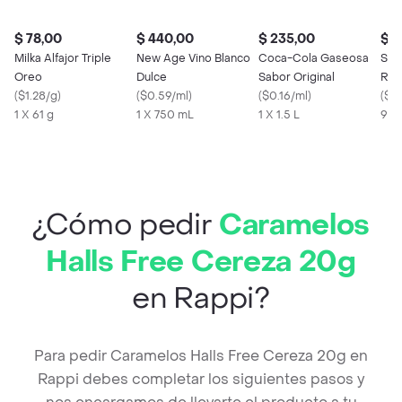
$ 78,00
$ 440,00
$ 235,00
$ 3
Milka Alfajor Triple
New Age Vino Blanco
Coca-Cola Gaseosa
Ste
Oreo
Dulce
Sabor Original
Rub
(
$1.28/g
)
(
$0.59/ml
)
(
$0.16/ml
)
(
$0
1 X 61 g
1 X 750 mL
1 X 1.5 L
975
¿Cómo pedir
Caramelos
Halls Free Cereza 20g
en Rappi?
Para pedir Caramelos Halls Free Cereza 20g en
Rappi debes completar los siguientes pasos y