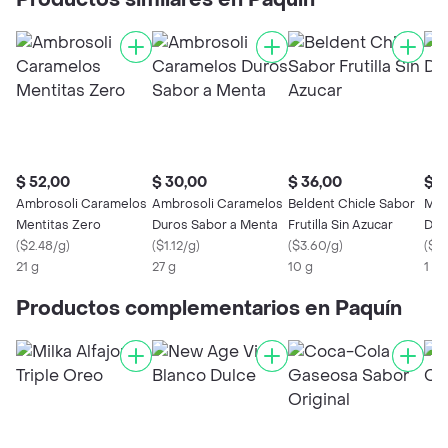
Productos similares en Paquín
$ 52,00
$ 30,00
$ 36,00
$ 2
Ambrosoli Caramelos
Ambrosoli Caramelos
Beldent Chicle Sabor
Men
Mentitas Zero
Duros Sabor a Menta
Frutilla Sin Azucar
Dur
(
$2.48/g
)
(
$1.12/g
)
(
$3.60/g
)
(
$0.
21 g
27 g
10 g
1 X 
Productos complementarios en Paquín