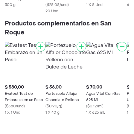
300 g
(
$28.05/und
)
1 X 8 Und
60 
20 Und
Productos complementarios en San
Roque
$ 580,00
$ 36,00
$ 70,00
$ 1
Evatest Test de
Portezuelo Alfajor
Agua Vital Con Gas
Pri
Embarazo en un Paso
Chocolate Relleno
625 Ml
Ultr
(
$580/und
)
con Dulce de Leche
(
$0.90/g
)
(
$0.12/ml
)
(
$5
1 X 1 Und
1 X 40 g
1 X 625 mL
1 X 