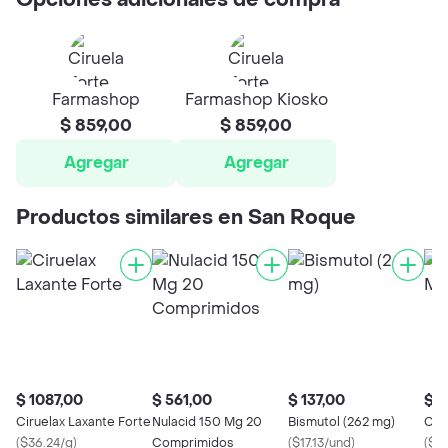
Opciones adicionales de compra
Farmashop
Farmashop Kiosko
$ 859,00
$ 859,00
Agregar
Agregar
Productos similares en San Roque
$ 1087,00
$ 561,00
$ 137,00
$ 1
Ciruelax Laxante Forte
Nulacid 150 Mg 20
Bismutol (262 mg)
Cir
(
$36.24/g
)
Comprimidos
(
$17.13/und
)
(
$19