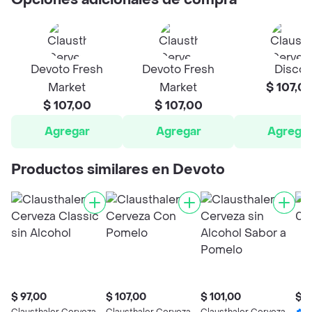
Opciones adicionales de compra
Devoto Fresh
Devoto Fresh
Disco
Market
Market
$ 107,0
$ 107,00
$ 107,00
Agregar
Agregar
Agrega
Productos similares en Devoto
$ 97,00
$ 107,00
$ 101,00
$ 8