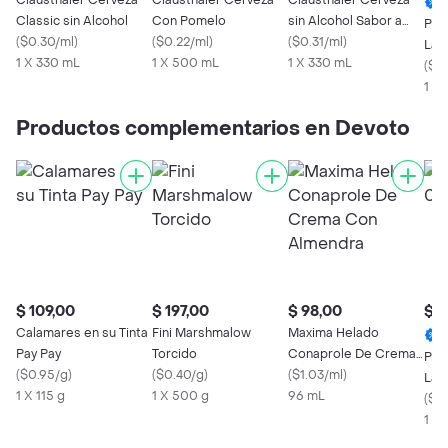
Clausthaler Cerveza
Clausthaler Cerveza
Clausthaler Cerveza
Classic sin Alcohol
Con Pomelo
sin Alcohol Sabor a
Pil
(
$0.30/ml
)
(
$0.22/ml
)
Pomelo
(
$0.31/ml
)
Lat
1 X 330 mL
1 X 500 mL
1 X 330 mL
(
$0.
1 X
Productos complementarios en Devoto
$ 109,00
$ 197,00
$ 98,00
$ 8
Calamares en su Tinta
Fini Marshmalow
Maxima Helado
Pay Pay
Torcido
Conaprole De Crema
Pil
(
$0.95/g
)
(
$0.40/g
)
Con Almendra
(
$1.03/ml
)
Lat
1 X 115 g
1 X 500 g
96 mL
(
$0.
1 X