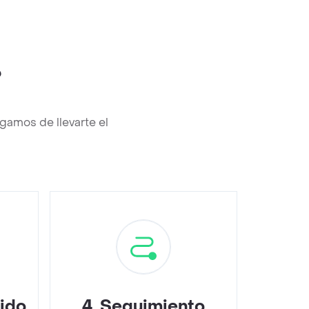
?
gamos de llevarte el
dido
4
.
Seguimiento