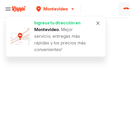
Montevideo
Ingresa tu dirección en
Búsquedas relacionadas:
Frutas
,
Primogato
,
Conaprole
Montevideo
.
Mejor
servicio, entregas más
Rappi
coco
rápidas y los precios más
convenientes!