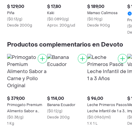
$ 129,00
$ 17,80
$ 189,00
$ 
Piña
Kaki
Mamao Calimosa
(
$0.13/g
)
(
$0.0890/g
)
(
$0.19/g
)
Fr
Desde 2000g
Aprox. 200g/ud
Desde 900g
(
$
De
Productos complementarios en Devoto
$ 379,00
$ 114,00
$ 96,00
$ 
Primogato Premium
Banana Ecuador
Leche Primeros Pasos
Me
Alimento Sabor a
(
$0.12/g
)
Leche Infantil de 1 a 3
Im
Carne y Pollo Original
(
$0.38/g
)
Desde 200g
Años
(
$0.0960/ml
)
(
$0
1 Kg
1 X 1 L
De