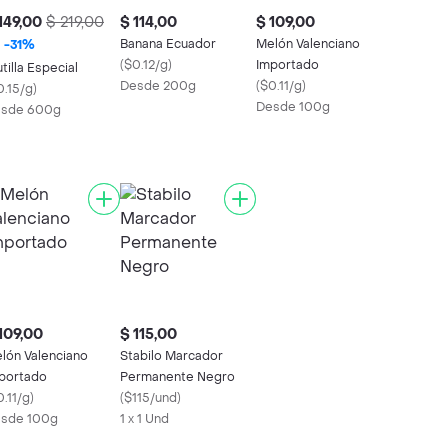
149,00
$ 219,00
$ 114,00
$ 109,00
Banana Ecuador
Melón Valenciano
-
31
%
(
$0.12/g
)
Importado
utilla Especial
Desde 200g
(
$0.11/g
)
0.15/g
)
Desde 100g
sde 600g
109,00
$ 115,00
lón Valenciano
Stabilo Marcador
portado
Permanente Negro
.11/g
)
(
$115/und
)
sde 100g
1 x 1 Und