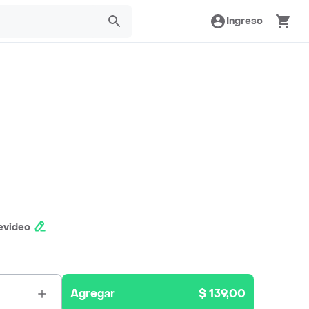
Ingreso
evideo
Agregar
$ 139,00