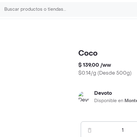
Coco
$ 139,00
/
ww
$0.14/g
(
Desde 500g
)
Devoto
Disponible en
Mont
1