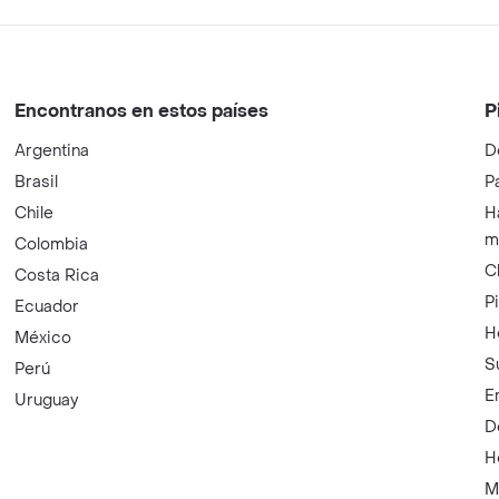
Encontranos en estos países
P
Argentina
D
Brasil
P
Chile
H
m
Colombia
C
Costa Rica
P
Ecuador
H
México
S
Perú
E
Uruguay
D
H
M