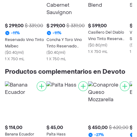
$ 299,00
$ 339,00
$ 299,00
$ 339,00
$ 599,00
$ 4
Casillero Del Diablo
Vin
-
11
%
-
11
%
Vino Tinto Reserva
Sau
Reservado Vino Tinto
Concha Y Toro Vino
Red Blend
(
$0.80/ml
)
Tor
(
$0.
Malbec
Tinto Reservado
1 X 750 mL
1 X 
(
$0.40/ml
)
Cabernet Sauvignon
(
$0.40/ml
)
1 X 750 mL
1 X 750 mL
Productos complementarios en Devoto
$ 114,00
$ 45,00
$ 450,00
$ 620,00
$ 5
Banana Ecuador
Palta Hass
-
27
%