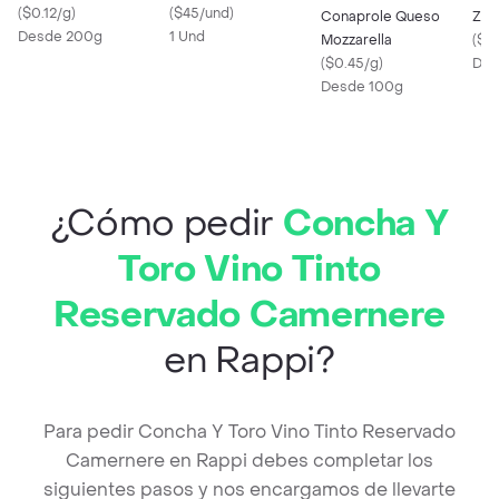
(
$0.12/g
)
(
$45/und
)
Conaprole Queso
Zan
Desde 200g
1 Und
Mozzarella
(
$0
(
$0.45/g
)
Des
Desde 100g
¿Cómo pedir
Concha Y
Toro Vino Tinto
Reservado Camernere
en Rappi?
Para pedir Concha Y Toro Vino Tinto Reservado
Camernere en Rappi debes completar los
siguientes pasos y nos encargamos de llevarte