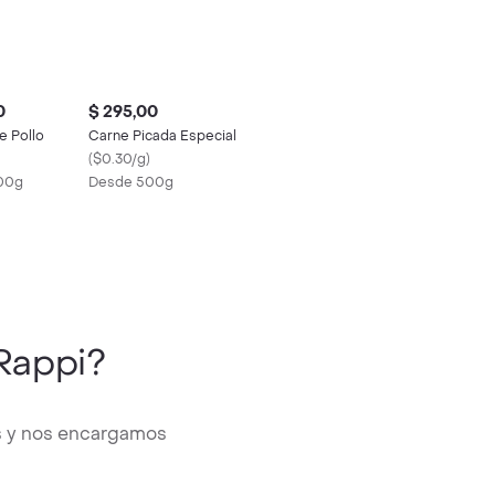
0
$ 295,00
e Pollo
Carne Picada Especial
(
$0.30/g
)
00g
Desde 500g
Rappi?
os y nos encargamos