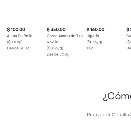
$ 100,00
$ 350,00
$ 160,00
$ 
Alitas De Pollo
Carne Asado de Tira
Higado
Ca
(
$0.10/g
)
Novillo
(
$0.16/g
)
(
$
Desde 500g
(
$0.35/g
)
1 Kg
De
Desde 500g
¿Cómo
Para pedir Costill