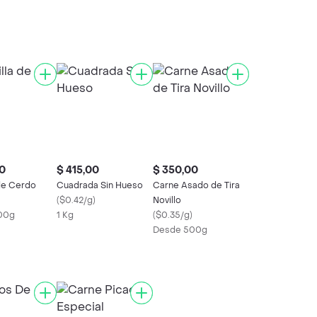
0
$ 415,00
$ 350,00
 de Cerdo
Cuadrada Sin Hueso
Carne Asado de Tira
(
$0.42/g
)
Novillo
00g
1 Kg
(
$0.35/g
)
Desde 500g