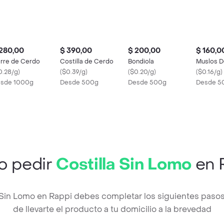
280,00
$ 390,00
$ 200,00
$ 160,0
rre de Cerdo
Costilla de Cerdo
Bondiola
Muslos D
0.28/g
)
(
$0.39/g
)
(
$0.20/g
)
(
$0.16/g
)
sde 1000g
Desde 500g
Desde 500g
Desde 5
 pedir
Costilla Sin Lomo
en 
a Sin Lomo en Rappi debes completar los siguientes pas
de llevarte el producto a tu domicilio a la brevedad