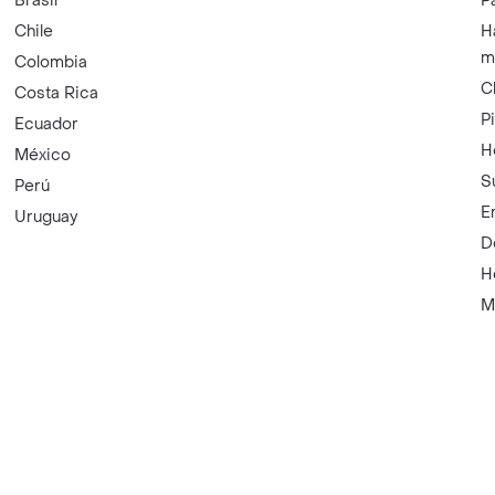
Brasil
P
Chile
H
m
Colombia
C
Costa Rica
P
Ecuador
H
México
S
Perú
E
Uruguay
D
H
M