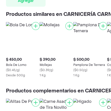
Agregar
Productos similares en CARNICERÍA CA
$ 450,00
$ 390,00
$ 500,00
$ 
Bola De Lomo
Mollejas
Pamplona De Ternera
Co
(
$0.45/g
)
(
$0.39/g
)
(
$0.50/g
)
(
$
Desde 500g
1 Kg
1 Kg
1 
Productos complementarios en CARNIC