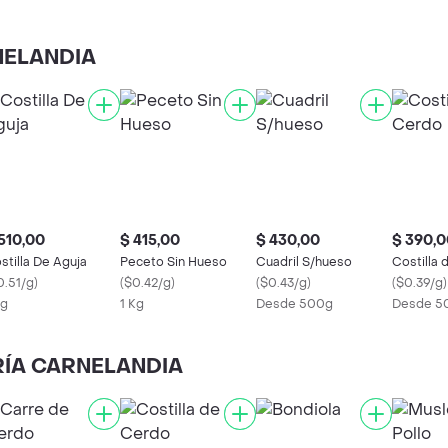
RNELANDIA
510,00
$ 415,00
$ 430,00
$ 390,0
stilla De Aguja
Peceto Sin Hueso
Cuadril S/hueso
Costilla
0.51/g
)
(
$0.42/g
)
(
$0.43/g
)
(
$0.39/g
)
Kg
1 Kg
Desde 500g
Desde 5
ERÍA CARNELANDIA