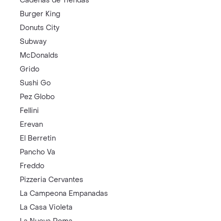
Cadenas de Tiendas
Burger King
Donuts City
Subway
McDonalds
Grido
Sushi Go
Pez Globo
Fellini
Erevan
El Berretin
Pancho Va
Freddo
Pizzeria Cervantes
La Campeona Empanadas
La Casa Violeta