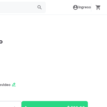
Ingreso
o
evideo