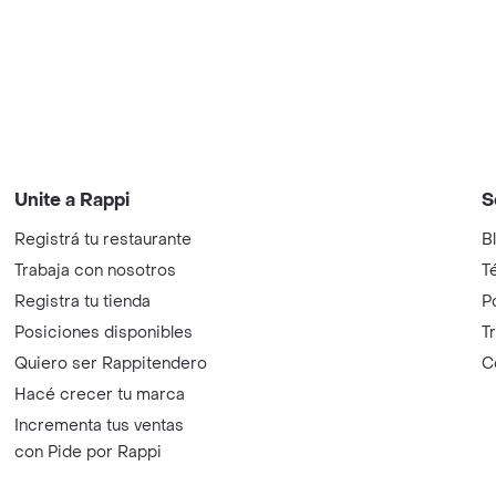
Unite a Rappi
S
Registrá tu restaurante
B
Trabaja con nosotros
T
Registra tu tienda
P
Posiciones disponibles
T
Quiero ser Rappitendero
C
Hacé crecer tu marca
Incrementa tus ventas
con Pide por Rappi