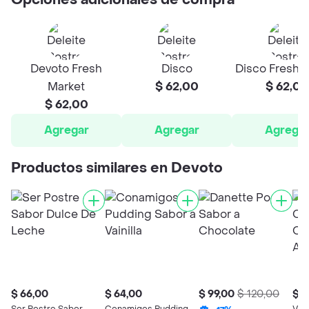
Opciones adicionales de compra
Devoto Fresh
Disco
Disco Fresh 
Market
$ 62,00
$ 62,00
$ 62,00
Agregar
Agregar
Agrega
Productos similares en Devoto
$ 66,00
$ 64,00
$ 99,00
$ 120,00
$ 9