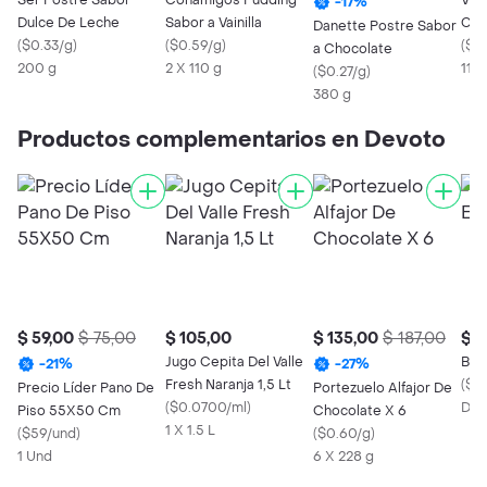
Ser Postre Sabor
Conamigos Pudding
Viv
-
17
%
Dulce De Leche
Sabor a Vainilla
Cho
Danette Postre Sabor
(
$0.33/g
)
(
$0.59/g
)
(
$0
a Chocolate
200 g
2 X 110 g
110 
(
$0.27/g
)
380 g
Productos complementarios en Devoto
$ 59,00
$ 75,00
$ 105,00
$ 135,00
$ 187,00
$ 1
Jugo Cepita Del Valle
Ban
-
21
%
-
27
%
Fresh Naranja 1,5 Lt
(
$0.
Precio Líder Pano De
Portezuelo Alfajor De
(
$0.0700/ml
)
Des
Piso 55X50 Cm
Chocolate X 6
1 X 1.5 L
(
$59/und
)
(
$0.60/g
)
1 Und
6 X 228 g