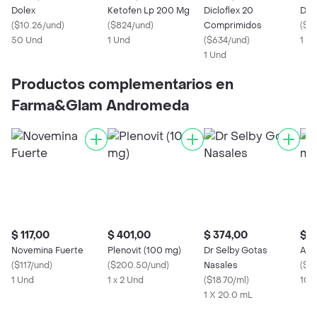
Dolex
Ketofen Lp 200 Mg
Dicloflex 20
Doz
(
$10.26/und
)
(
$824/und
)
Comprimidos
(
$2
50 Und
1 Und
(
$634/und
)
1 U
1 Und
Productos complementarios en
Farma&Glam Andromeda
$ 117,00
$ 401,00
$ 374,00
$ 5
Novemina Fuerte
Plenovit (100 mg)
Dr Selby Gotas
Amo
(
$117/und
)
(
$200.50/und
)
Nasales
(
$5
1 Und
1 x 2 Und
(
$18.70/ml
)
10 
1 X 20.0 mL