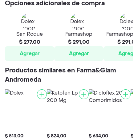
Opciones adicionales de compra
San Roque
Farmashop
Farmashop K
$ 277,00
$ 291,00
$ 291,0
Agregar
Agregar
Agrega
Productos similares en Farma&Glam
Andromeda
$ 513,00
$ 824,00
$ 634,00
$ 2