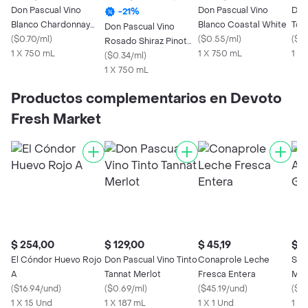
Don Pascual Vino
Don Pascual Vino
Don
-
21
%
Blanco Chardonnay
Blanco Coastal White
Tor
Don Pascual Vino
Viognier Roble
(
$0.70/ml
)
(
$0.55/ml
)
(
$0
Rosado Shiraz Pinot
1 X 750 mL
1 X 750 mL
1 X
Noir
(
$0.34/ml
)
1 X 750 mL
Productos complementarios en Devoto
Fresh Market
$ 254,00
$ 129,00
$ 45,19
$ 1
El Cóndor Huevo Rojo
Don Pascual Vino Tinto
Conaprole Leche
Sal
A
Tannat Merlot
Fresca Entera
Min
(
$16.94/und
)
(
$0.69/ml
)
(
$45.19/und
)
(
$0
1 X 15 Und
1 X 187 mL
1 X 1 Und
1 X 