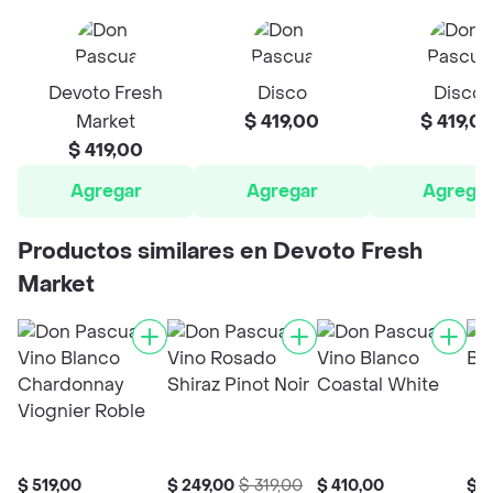
Devoto Fresh
Disco
Disco
Market
$ 419,00
$ 419,0
$ 419,00
Agregar
Agregar
Agrega
Productos similares en Devoto Fresh
Market
$ 519,00
$ 249,00
$ 319,00
$ 410,00
$ 7