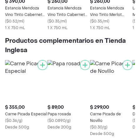
$ 390,00
$ 260,00
$ 260,00
$ 7
Estancia Mendoza
Estancia Mendoza
Estancia Mendoza
La L
Vino TInto Cabernet
Vino Tinto Cabernet
Vino Tinto Merlot
Mal
Sauvignon
(
$0.52/ml
)
Malbec
(
$0.35/ml
)
Malbec
(
$0.35/ml
)
(
$1/
1 X 750 mL
1 X 750 mL
1 X 750 mL
1 X
Productos complementarios en Tienda
Inglesa
$ 355,00
$ 89,00
$ 299,00
$ 1
Carne Picada Especial
Papa rosada
Carne Picada de
Dol
(
$0.36/g
)
(
$0.0890/g
)
Novillo
(
$0.
Desde 500g
Desde 200g
(
$0.30/g
)
Des
Desde 500g